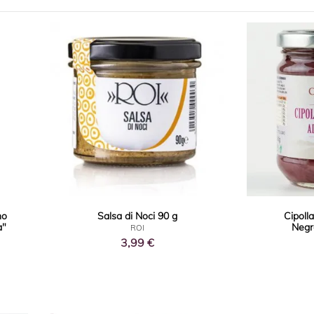
no
Salsa di Noci 90 g
Cipoll
a"
Negr
ROI
3,99 €