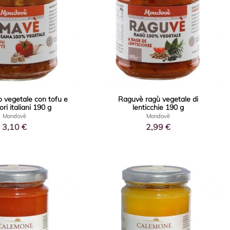
 vegetale con tofu e
Raguvè ragù vegetale di
i italiani 190 g
lenticchie 190 g
Mondovè
Mondovè
3,10 €
2,99 €