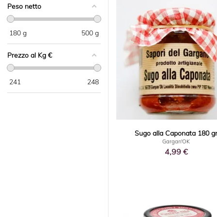
Peso netto
180
g
500
g
Prezzo al Kg €
241
248
Sugo alla Caponata 180 g
Gargan'OK
4,99 €