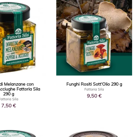
i di Melanzane con
Funghi Rositi Sott'Olio 290 g
cciughe Fattoria Sila
Fattoria Sila
290 g
9,50 €
Fattoria Sila
7,50 €