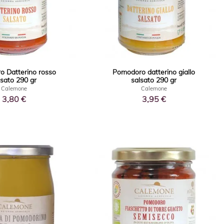
 Datterino rosso
Pomodoro datterino giallo
lsato 290 gr
salsato 290 gr
Calemone
Calemone
3,80 €
3,95 €