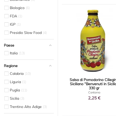
Biologico
6
FDA
1
IGP
1
Presidio Slow Food
4
Paese
Italia
13
Regione
Calabria
10
Salsa di Pomodorino Ciliegi
Liguria
1
Siciliano "Benvenuti in Sicili
330 gr
Puglia
11
Contorno
2,25 €
Sicilia
3
Trentino Alto Adige
3