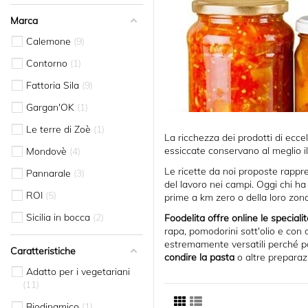
Marca
Calemone
9
Contorno
1
Fattoria Sila
9
Gargan'OK
1
Le terre di Zoè
1
La ricchezza dei prodotti di eccel
essiccate conservano al meglio il
Mondovè
4
Le ricette da noi proposte rappr
Pannarale
3
del lavoro nei campi. Oggi chi h
ROI
5
prime a km zero o della loro zon
Sicilia in bocca
2
Foodelita offre online le specialità
rapa, pomodorini sott'olio e con
estremamente versatili perché 
Caratteristiche
condire la pasta
o altre preparazi
Adatto per i vegetariani
11
Biodinamico
1