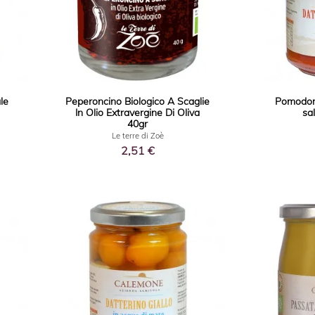
le
Peperoncino Biologico A Scaglie
Pomodoro
In Olio Extravergine Di Oliva
sa
40gr
Le terre di Zoè
2,51 €