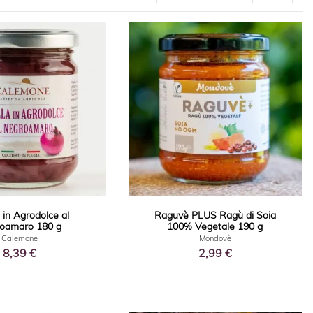
a in Agrodolce al
Raguvè PLUS Ragù di Soia
oamaro 180 g
100% Vegetale 190 g
Calemone
Mondovè
8,39 €
2,99 €